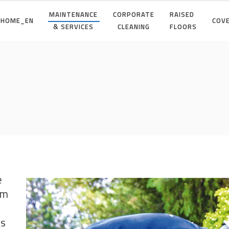
MAINTENANCE
CORPORATE
RAISED
HOME_EN
COV
& SERVICES
CLEANING
FLOORS
e
om
is