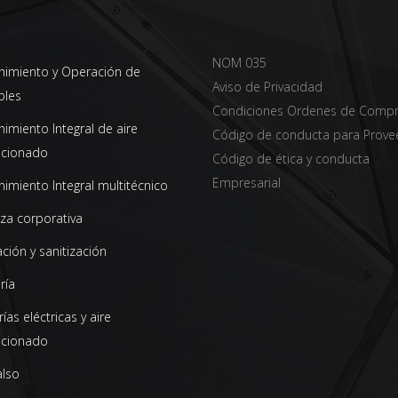
NOM 035
imiento y Operación de
Aviso de Privacidad
bles
Condiciones Ordenes de Comp
imiento Integral de aire
Código de conducta para Prove
icionado
Código de ética y conducta
Empresarial
imiento Integral multitécnico
za corporativa
ción y sanitización
ría
ías eléctricas y aire
icionado
also