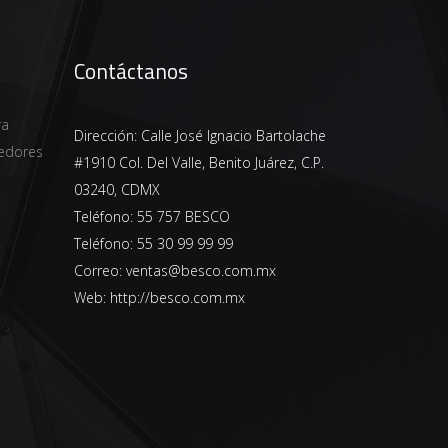
Contáctanos
ra
Dirección:
Calle José Ignacio Bartolache
edores
#1910 Col. Del Valle, Benito Juárez, C.P.
03240, CDMX
Teléfono:
55 757 BESCO
Teléfono:
55 30 99 99 99
Correo:
ventas@besco.com.mx
Web:
http://besco.com.mx