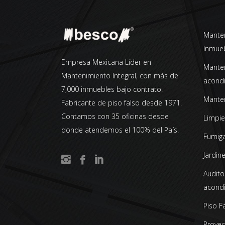
Manten
Inmue
Empresa Mexicana Líder en
Manten
Mantenimiento Integral, con más de
acond
7,000 inmuebles bajo contrato.
Manten
Fabricante de piso falso desde 1971.
Contamos con 35 oficinas desde
Limpie
donde atendemos el 100% del País.
Fumiga
Jardine
Auditor
acond
Piso F
Proyec