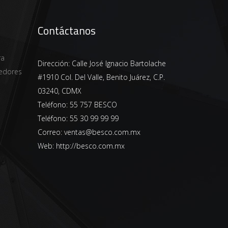
Contáctanos
ra
Dirección:
Calle José Ignacio Bartolache
edores
#1910 Col. Del Valle, Benito Juárez, C.P.
03240, CDMX
Teléfono:
55 757 BESCO
Teléfono:
55 30 99 99 99
Correo:
ventas@besco.com.mx
Web:
http://besco.com.mx