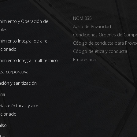
NOM 035
imiento y Operación de
Aviso de Privacidad
bles
Condiciones Ordenes de Comp
imiento Integral de aire
Código de conducta para Prove
icionado
Código de ética y conducta
Empresarial
imiento Integral multitécnico
za corporativa
ción y sanitización
ría
ías eléctricas y aire
icionado
also
tos