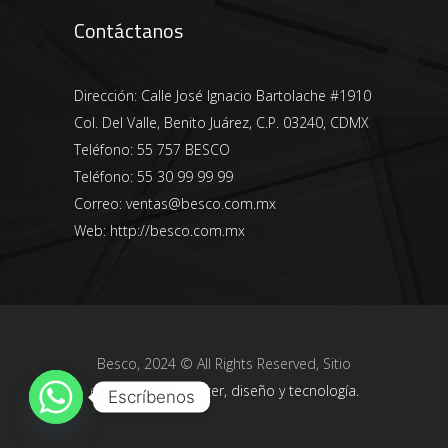
Contáctanos
Dirección:
Calle José Ignacio Bartolache #1910
Col. Del Valle, Benito Juárez, C.P. 03240, CDMX
Teléfono:
55 757 BESCO
Teléfono:
55 30 99 99 99
Correo:
ventas@besco.com.mx
Web:
http://besco.com.mx
Besco, 2024 © All Rights Reserved, Sitio
elaborado por
Fuzer, diseño y tecnología.
Escríbenos