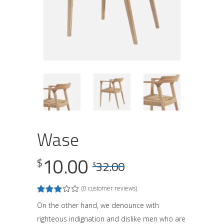
Wase
Original
Current
10.00
$
32.00
$
price
price
(
0
customer reviews)
Rated
1
was:
is:
3.00
out
On the other hand, we denounce with
$32.00.
$10.00.
of
righteous indignation and dislike men who are
5