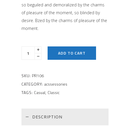
based
so beguiled and demoralized by the charms
on
customer
of pleasure of the moment, so blinded by
rating
desire. Bzed by the charms of pleasure of the
moment.
ADD TO CART
SKU:
PR106
CATEGORY:
acssessories
TAGS:
Casual
,
Classic
DESCRIPTION