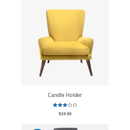
ADD TO CART
Candle Holder
Rated
3.00
$
24.00
out
of
5