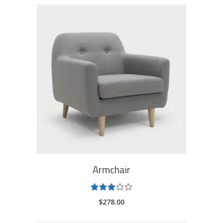
ADD TO CART
Armchair
Rated
3.00
$
278.00
out
of
5