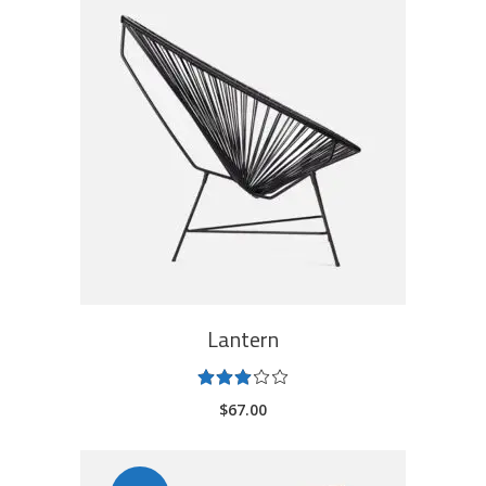
ADD TO CART
Lantern
Rated
3.00
$
67.00
out
of
5