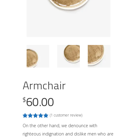
Armchair
60.00
$
(
1
customer review)
Rated
1
5.00
out
On the other hand, we denounce with
of 5
righteous indignation and dislike men who are
based