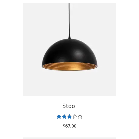
ADD TO CART
Stool
Rated
3.00
$
67.00
out
of
5