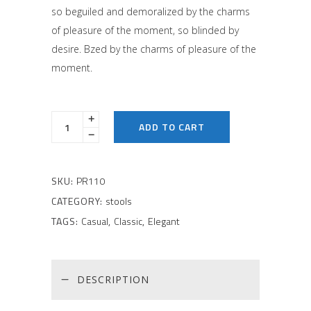
on
so beguiled and demoralized by the charms
customer
rating
of pleasure of the moment, so blinded by
desire. Bzed by the charms of pleasure of the
moment.
ADD TO CART
SKU:
PR110
CATEGORY:
stools
TAGS:
Casual
,
Classic
,
Elegant
DESCRIPTION