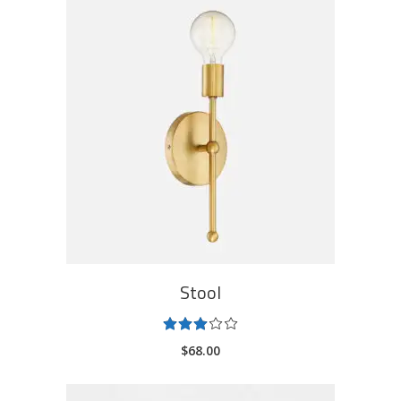
ADD TO CART
Stool
Rated
3.00
$
68.00
out
of
5