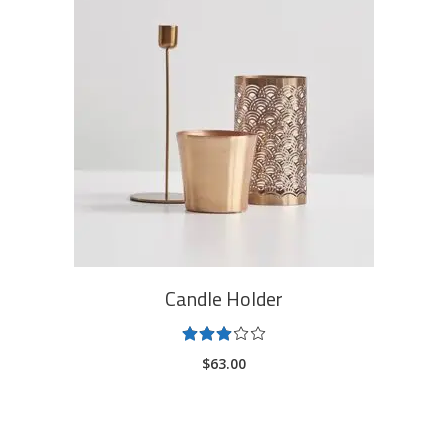
ADD TO CART
Candle Holder
Rated
3.00
$
63.00
out
of
5