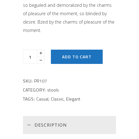
on
so beguiled and demoralized by the charms
customer
rating
of pleasure of the moment, so blinded by
desire. Bzed by the charms of pleasure of the
moment.
ADD TO CART
SKU:
PR107
CATEGORY:
stools
TAGS:
Casual
,
Classic
,
Elegant
DESCRIPTION