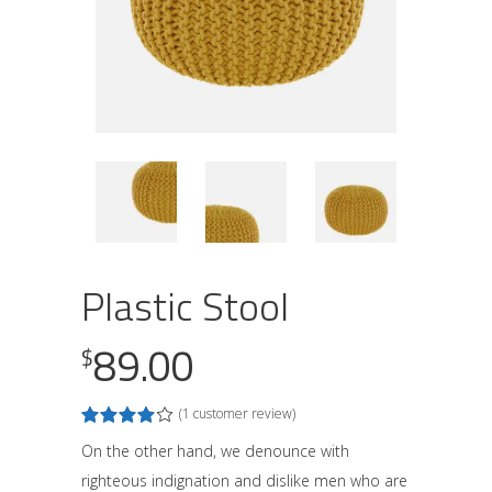
Plastic Stool
89.00
$
(
1
customer review)
Rated
1
4.00
out
On the other hand, we denounce with
of 5
righteous indignation and dislike men who are
based