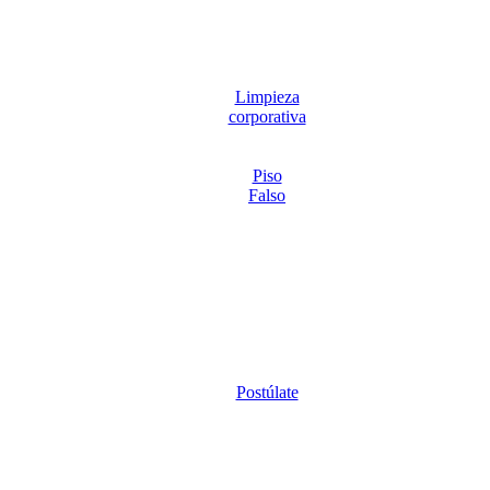
Limpieza
corporativa
Piso
Falso
Postúlate