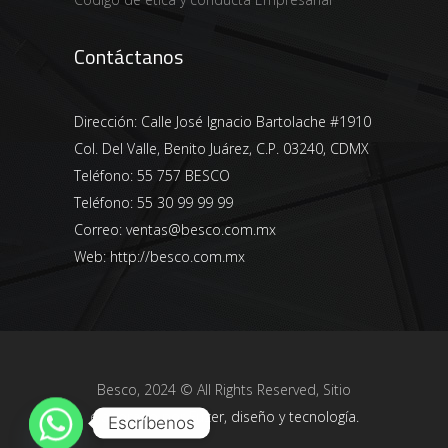
Contáctanos
Dirección:
Calle José Ignacio Bartolache #1910
Col. Del Valle, Benito Juárez, C.P. 03240, CDMX
Teléfono:
55 757 BESCO
Teléfono:
55 30 99 99 99
Correo:
ventas@besco.com.mx
Web:
http://besco.com.mx
Besco, 2024 © All Rights Reserved, Sitio
elaborado por
Fuzer, diseño y tecnología.
Escríbenos